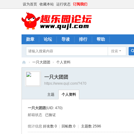
设为首页
收藏本站
运行状态
订阅我们
勋章
论坛
导读
排行
帮助
搜索
›
一只大团团
›
个人资料
趣
一只大团团
乐
https://www.qujl.com/?470
园
主题
个人资料
论
坛
一只大团团
(UID: 470)
邮箱状态
已验证
统计信息
好友数 0
|
回帖数 0
|
主题数 2596