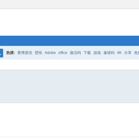
热搜:
赛博朋克
壁纸
Adobe
office
激活码
下载
游戏
邀请码
4K
分享
免
搜
索