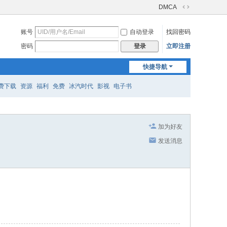
DMCA
切
换
账号
自动登录
找回密码
到
宽
密码
立即注册
登录
版
快捷导航
费下载
资源
福利
免费
冰汽时代
影视
电子书
加为好友
发送消息